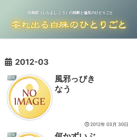
白殊皎（しらよし こう）の独断と偏見のひとりごと
2012-03
風邪っぴき
日常
なう
2012年 03月 30日
何かずいぶ
日常