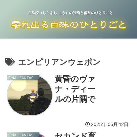
白殊皎（しらよし こう）の独断と偏見のひとりごと
エンピリアンウェポン
黄昏のヴァ
FINAL FANTASY XI
ナ・ディー
ルの片隅で
2025年 05月 12日
セカンド育
FINAL FANTASY XI