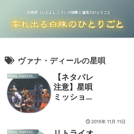
白殊皎（しらよし こう）の独断と偏見のひとりごと
ヴァナ・ディールの星唄
【ネタバレ
FINAL FANTASY XI
注意】星唄
ミッション
コンプリー
ト！
2015年 11月 11日
リトライオ
FINAL FANTASY XI