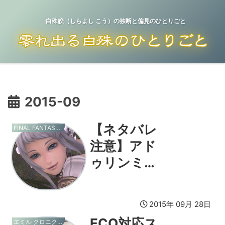
白殊皎（しらよし こう）の独断と偏見のひとりごと
2015-09
【ネタバレ
FINAL FANTASY XI
注意】アド
ゥリンミッ
ションクリ
ア！
2015年 09月 28日
ECO対応ス
エミル クロニクル オンライン