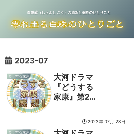
白殊皎（しらよし こう）の独断と偏見のひとりごと
2023-07
大河ドラマ
どうする家康
『どうする
家康』第28
回感想
2023年 07月 23日
大河ドラマ
どうする家康