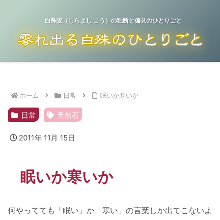
白殊皎（しらよし こう）の独断と偏見のひとりごと
ホーム
日常
眠いか寒いか
日常
天然石
2011年 11月 15日
眠いか寒いか
何やってても「眠い」か「寒い」の言葉しか出てこないよ