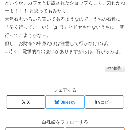
というか、カフェと併設されたショップらしく、気付かね
ーよ！！！ と思ってもみたり。
天然石もいろいろ置いてあるようなので、うちの石達に
「早く行ってこーい( ゜д゜)」とドヤされないうちに一度
行ってこようかな～。
但し、お財布の中身だけは注意して行かなければ。
…時々、電撃的な出会いがありますからね…石がらみは。
Web拍手
0
シェアする
X
Bluesky
コピー
白殊皎をフォローする