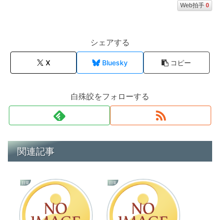
Web拍手
0
シェアする
X
Bluesky
コピー
白殊皎をフォローする
関連記事
日常
日常