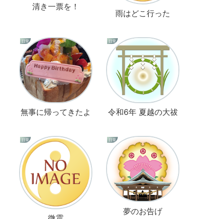
清き一票を！
雨はどこ行った
日常
日常
無事に帰ってきたよ
令和6年 夏越の大祓
日常
日常
夢のお告げ
微震