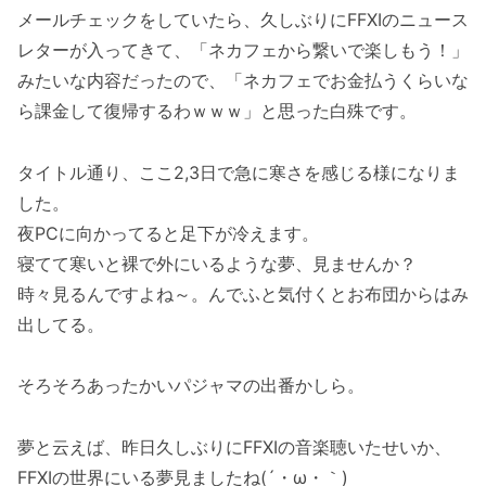
メールチェックをしていたら、久しぶりにFFXIのニュース
レターが入ってきて、「ネカフェから繋いで楽しもう！」
みたいな内容だったので、「ネカフェでお金払うくらいな
ら課金して復帰するわｗｗｗ」と思った白殊です。
タイトル通り、ここ2,3日で急に寒さを感じる様になりま
した。
夜PCに向かってると足下が冷えます。
寝てて寒いと裸で外にいるような夢、見ませんか？
時々見るんですよね～。んでふと気付くとお布団からはみ
出してる。
そろそろあったかいパジャマの出番かしら。
夢と云えば、昨日久しぶりにFFXIの音楽聴いたせいか、
FFXIの世界にいる夢見ましたね(´・ω・｀)