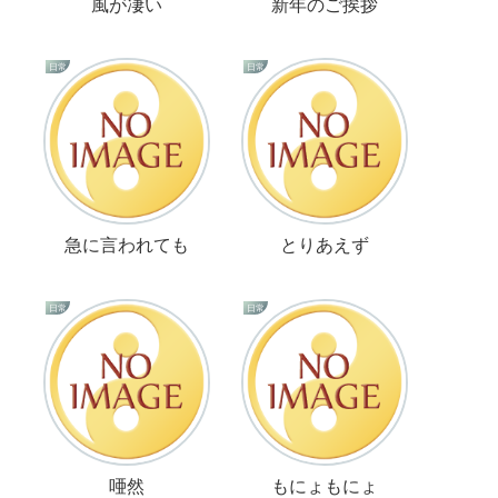
風が凄い
新年のご挨拶
日常
日常
急に言われても
とりあえず
日常
日常
唖然
もにょもにょ