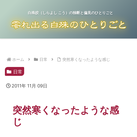
白殊皎（しらよし こう）の独断と偏見のひとりごと
ホーム
日常
突然寒くなったような感じ
日常
2011年 11月 09日
突然寒くなったような感
じ