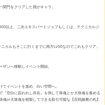
一関門をクリアした我がキャラ。
100以上、二次エキスパートジョブもしくは、テクニカルジ
クニカルもそこに行くまでに両方Lv50なのでこれもクリア。
ーザンへ移動しイベント開始。
けてイベントを進め、白い空間へ。
で『空白に囚われし存在』を倒して珠魂とか大珠魂を集める
珠魂or大珠魂を精製してできる取引可能な【百戦錬磨の札】