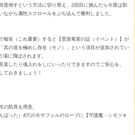
程度倒すという方法に切り替え、2回目に挑んだら今度は割
いながら属性スクロールをぶち込んで勝利しました。
本で報告（これ重要）すると【雲蒸竜変の証（イベント）】が
「其の道を極めし存在（モノ）」という項目が追加されてい
う場に飛ばされます。
見直したり魂入れをしにいったりできますのでご安心を。
しておきましょう！
性の防具を用意。
んばった）4穴のモサフェルのローブに【守護魔・シモツキ