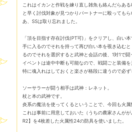
これはイカンと作戦を練り直し雑魚も絡んだらある
と早く討伐対象が見つかりパートナーに殴ってもら
あ、SSは取り忘れました。
「頂を目指す存在討伐(PT可)」をクリアし、白い
手に入るのでそれを持って再び白い本を覗き込むと
るのでそれを選択すると武神と会話の後、1対1で闘
イベントは途中中断も可能なので、戦闘ごと装備を
特に魂入れはしておくと楽さが格段に違うので必ず
ソーサラーが闘う相手は武神：レネット。
杖と本の武神です。
炎系の魔法を使ってくるということで、今回も火属
これは事前に用意しておいた（うちの農家さんがが
R2】を4枚差した火属性24の防具を使いました。