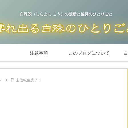
白殊皎（しらよし こう）の独断と偏見のひとりごと
注意事項
このブログについて
白
ン
上位転生完了！