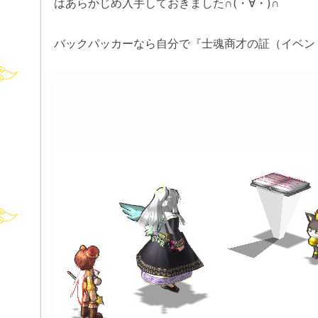
はあらかじめ入手しておきました∩(・∀・)∩
バックパッカーなら自分で『士魂商才の証（イベン