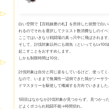
白い空間で【百戦錬磨の札】を所持した状
れるのでそれを選択してクエスト数消費なしのイベン
ここではいきなり戦闘場の真っ只中に飛ばされます
そして、討伐対象以外にも雑魚（といってもLv10
起こすことをおすすめします。
しかも制限時間は10分。
討伐対象は自分と同じ姿をしているけど、使ってく
なので、いままで無属性一辺倒できた我がソーサラ
ドマスタリーを駆使して殲滅する方向でいきました
1回目はなかなか討伐対象が見つからず、見つかっ
どよくボコられ戦闘不能→時間切れ。