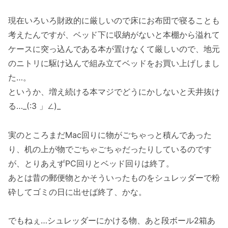
現在いろいろ財政的に厳しいので床にお布団で寝ることも
考えたんですが、ベッド下に収納がないと本棚から溢れて
ケースに突っ込んである本が置けなくて厳しいので、地元
のニトリに駆け込んで組み立てベッドをお買い上げしまし
た…。
というか、増え続ける本マジでどうにかしないと天井抜け
る…_(:3 」∠)_
実のところまだMac回りに物がごちゃっと積んであった
り、机の上が物でごちゃごちゃだったりしているのです
が、とりあえずPC回りとベッド回りは終了。
あとは昔の郵便物とかそういったものをシュレッダーで粉
砕してゴミの日に出せば終了、かな。
でもねぇ…シュレッダーにかける物、あと段ボール2箱あ