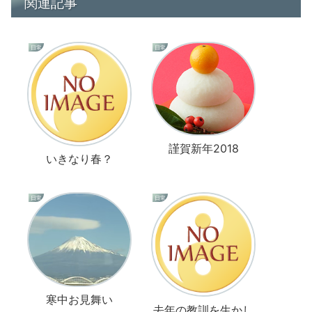
関連記事
日常
日常
謹賀新年2018
いきなり春？
日常
日常
寒中お見舞い
去年の教訓を生かし