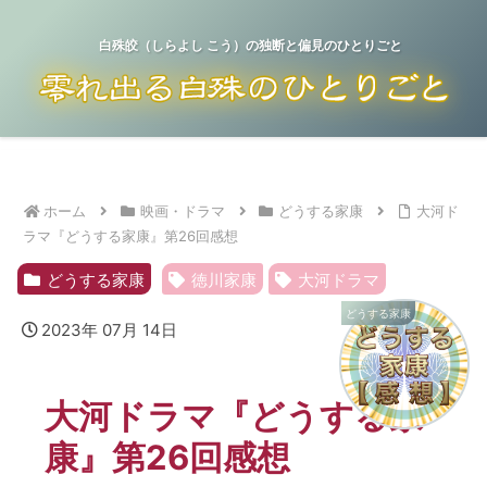
白殊皎（しらよし こう）の独断と偏見のひとりごと
ホーム
映画・ドラマ
どうする家康
大河ド
ラマ『どうする家康』第26回感想
どうする家康
徳川家康
大河ドラマ
どうする家康
2023年 07月 14日
大河ドラマ『どうする家
康』第26回感想