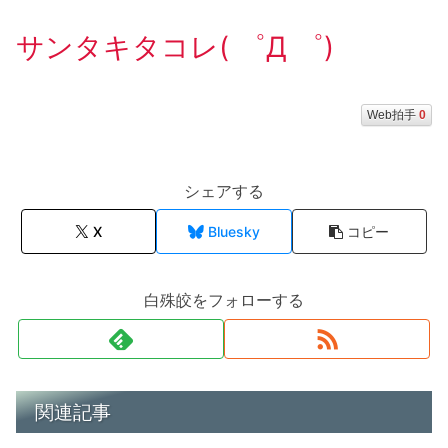
サンタキタコレ( ゜Д ゜)
Web拍手
0
シェアする
X
Bluesky
コピー
白殊皎をフォローする
関連記事